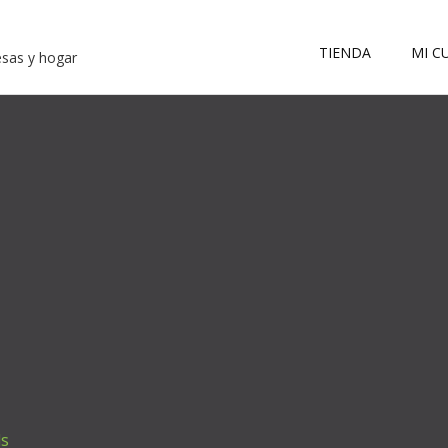
TIENDA
MI C
esas y hogar
ds