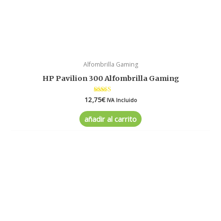
Alfombrilla Gaming
HP Pavilion 300 Alfombrilla Gaming
12,75
Valorado
€
IVA Incluido
en
4.00
de 5
añadir al carrito