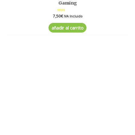
Gaming
7,50
Valorado
€
IVA Incluido
en
0
de
añadir al carrito
5