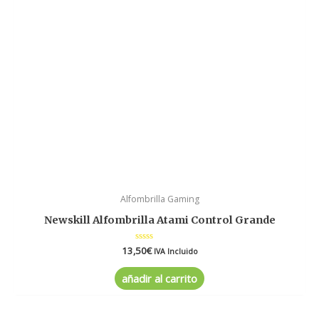
Alfombrilla Gaming
Newskill Alfombrilla Atami Control Grande
13,50
Valorado
€
IVA Incluido
en
0
de
añadir al carrito
5