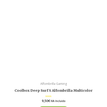
Alfombrilla Gaming
Coolbox Deep Surf S Alfombrilla Multicolor
9,50
Valorado
€
IVA Incluido
en
0