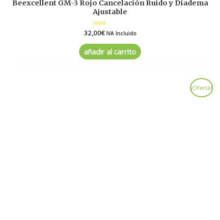
Beexcellent GM-3 Rojo Cancelación Ruido y Diadema
Ajustable
32,00
Valorado
€
IVA Incluido
en
0
de
añadir al carrito
5
¡Oferta!