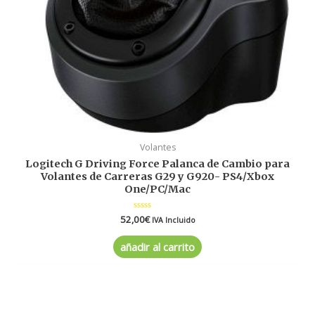
Volantes
Logitech G Driving Force Palanca de Cambio para
Volantes de Carreras G29 y G920- PS4/Xbox
One/PC/Mac
52,00
Valorado
€
IVA Incluido
en
0
de
añadir al carrito
5