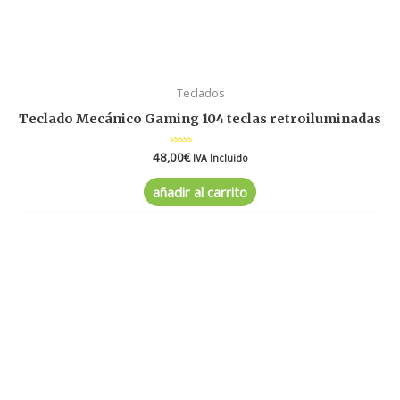
Teclados
Teclado Mecánico Gaming 104 teclas retroiluminadas
48,00
Valorado
€
IVA Incluido
en
0
de
añadir al carrito
5