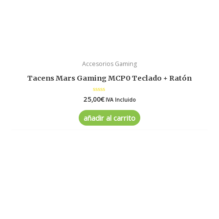
Accesorios Gaming
Tacens Mars Gaming MCP0 Teclado + Ratón
25,00
Valorado
€
IVA Incluido
en
0
de
añadir al carrito
5