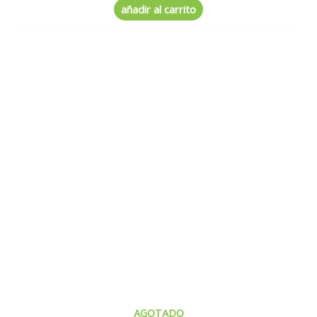
de
añadir al carrito
5
AGOTADO