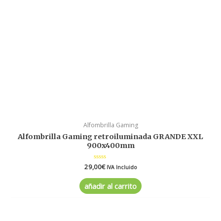
Alfombrilla Gaming
Alfombrilla Gaming retroiluminada GRANDE XXL
900x400mm
29,00
Valorado
€
IVA Incluido
en
0
de
añadir al carrito
5