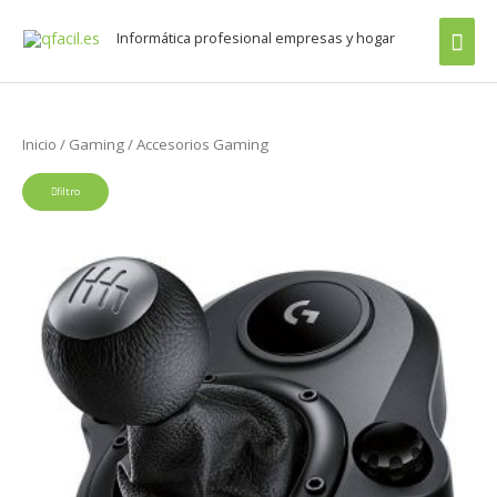
Ir
Buscar
men
Informática profesional empresas y hogar
al
por:
prin
contenido
Inicio
/
Gaming
/ Accesorios Gaming
filtro