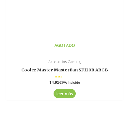
AGOTADO
Accesorios Gaming
Cooler Master MasterFan SF120R ARGB
14,95
Valorado
€
IVA Incluido
en
0
de
leer más
5