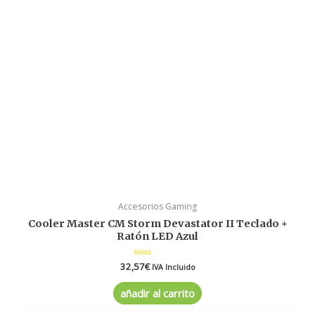
Accesorios Gaming
Cooler Master CM Storm Devastator II Teclado +
Ratón LED Azul
32,57
Valorado
€
IVA Incluido
en
0
de
añadir al carrito
5