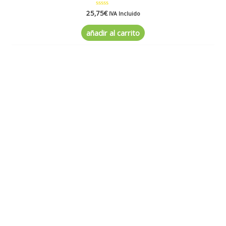
25,75
Valorado
€
IVA Incluido
en
0
de
añadir al carrito
5