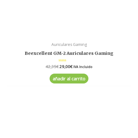
Auriculares Gaming
Beexcellent GM-2 Auriculares Gaming
42,35
€
Valorado
29,00
€
IVA Incluido
en
0
de
añadir al carrito
5