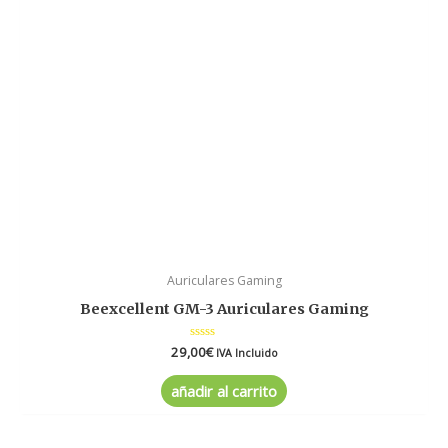
Auriculares Gaming
Beexcellent GM-3 Auriculares Gaming
29,00
Valorado
€
IVA Incluido
en
0
de
añadir al carrito
5