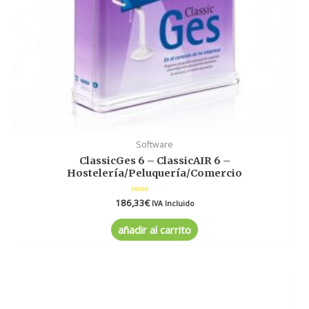
Software
ClassicGes 6 – ClassicAIR 6 –
Hostelería/Peluquería/Comercio
186,33
Valorado
€
IVA Incluido
en
0
de
añadir al carrito
5