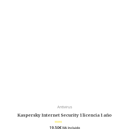
Antivirus
Kaspersky Internet Security 1 licencia 1 año
19,50
Valorado
€
IVA Incluido