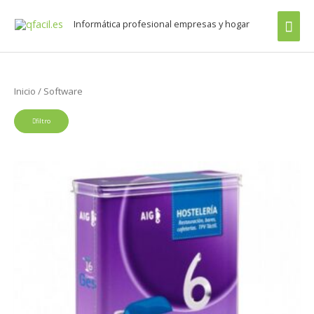
Ir
Buscar
men
Informática profesional empresas y hogar
al
por:
prin
contenido
Inicio
/ Software
filtro