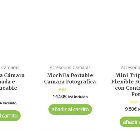
s Cámaras
Accesorios Cámaras
Accesori
ra Cámara
Mochila Portable
Mini Trí
hada e
Camara Fotografica
Flexible 3
meable
con Cont
Por
14,50
€
Valorado
IVA Incluido
en
do
A Incluido
0
de
9,50
€
Valor
añadir al carrito
I
5
en
 carrito
0
de
añadir 
5