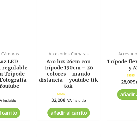
s Cámaras
Accesorios Cámaras
Accesori
Luz LED
Aro luz 26cm con
Trípode fle
l regulable
trípode 190cm – 26
y M
n Trípode –
colores – mando
Fotografía-
distancia – youtube-tik
28,00
€
Valor
-Youtube
tok
en
0
de
añadir 
5
32,00
€
do
Valorado
A Incluido
IVA Incluido
en
0
de
 carrito
añadir al carrito
5