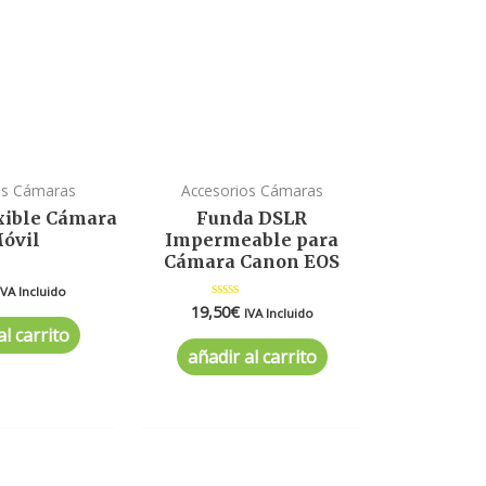
os Cámaras
Accesorios Cámaras
xible Cámara
Funda DSLR
óvil
Impermeable para
Cámara Canon EOS
ado
IVA Incluido
19,50
€
Valorado
IVA Incluido
en
al carrito
0
de
añadir al carrito
5