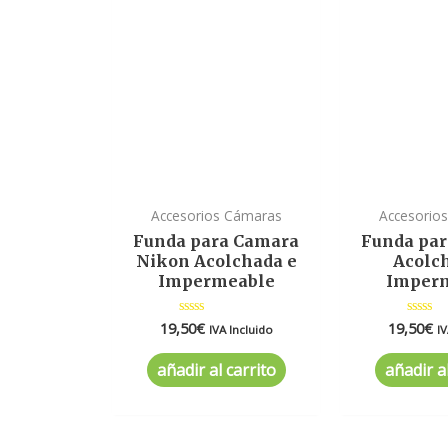
Accesorios Cámaras
Accesorio
Funda para Camara
Funda pa
Nikon Acolchada e
Acolc
Impermeable
Imper
19,50
€
19,50
€
Valorado
Valora
IVA Incluido
IV
en
en
0
0
de
de
añadir al carrito
añadir al
5
5