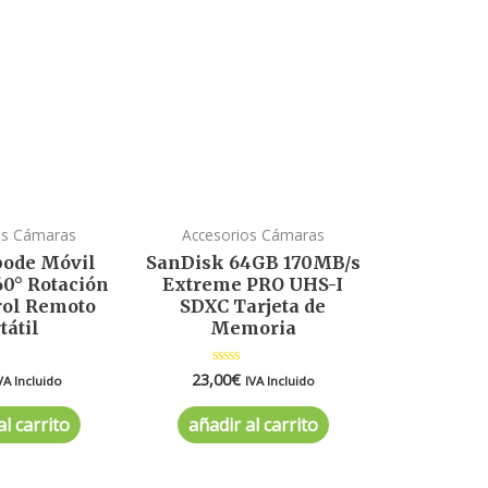
os Cámaras
Accesorios Cámaras
pode Móvil
SanDisk 64GB 170MB/s
60° Rotación
Extreme PRO UHS-I
rol Remoto
SDXC Tarjeta de
tátil
Memoria
23,00
€
ado
Valorado
VA Incluido
IVA Incluido
en
0
de
al carrito
añadir al carrito
5