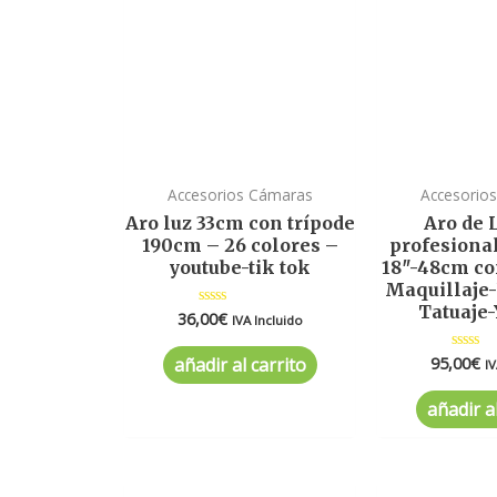
Accesorios Cámaras
Accesorio
Aro luz 33cm con trípode
Aro de 
190cm – 26 colores –
profesiona
youtube-tik tok
18″-48cm co
Maquillaje-
Tatuaje
36,00
€
Valorado
IVA Incluido
en
0
de
95,00
€
Valora
añadir al carrito
IV
5
en
0
de
añadir al
5