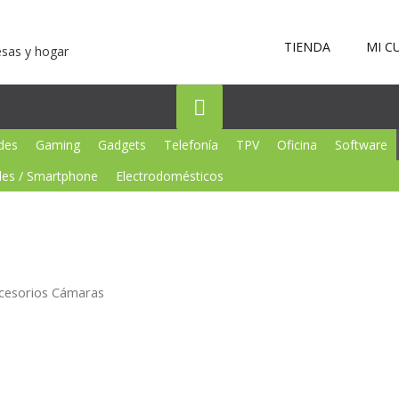
Bajo
la
TIENDA
MI C
esas y hogar
cabecera
des
Gaming
Gadgets
Telefonía
TPV
Oficina
Software
les / Smartphone
Electrodomésticos
cesorios Cámaras