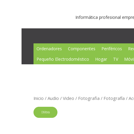
Ir
Buscar
al
por:
Informática profesional empr
contenido
Ordenadores
Componentes
Periféricos
Re
Pequeño Electrodoméstico
Hogar
TV
Móvi
Inicio
/
Audio / Video / Fotografia
/
Fotografía
/ Ac
filtro