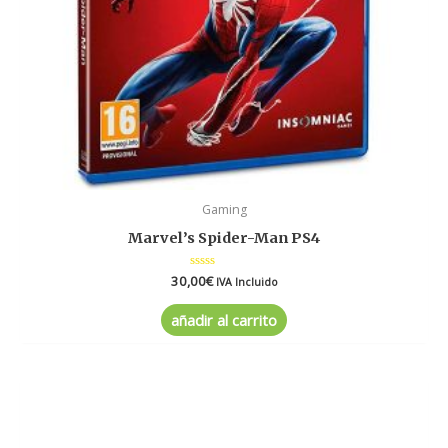
Gaming
Marvel’s Spider-Man PS4
30,00
Valorado
€
IVA Incluido
en
0
de
añadir al carrito
5