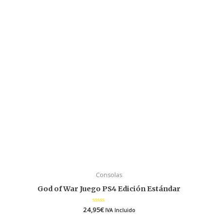
Consolas
God of War Juego PS4 Edición Estándar
24,95
Valorado
€
IVA Incluido
en