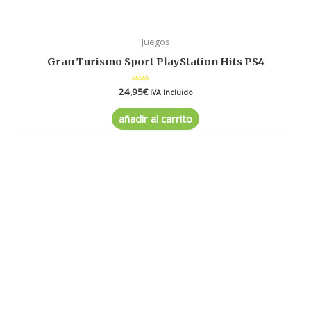
Juegos
Gran Turismo Sport PlayStation Hits PS4
24,95
Valorado
€
IVA Incluido
en
0
de
añadir al carrito
5