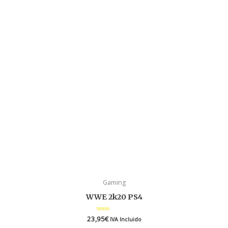
Gaming
WWE 2k20 PS4
23,95
Valorado
€
IVA Incluido
en