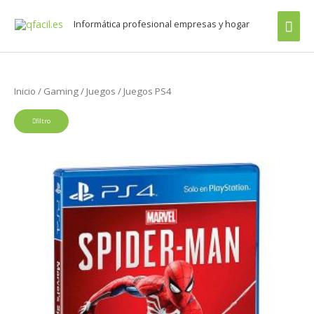
Ir
Buscar
men
Informática profesional empresas y hogar
al
por:
prin
contenido
Inicio
/
Gaming
/
Juegos
/ Juegos PS4
filtro