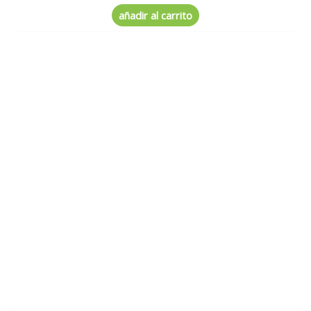
0
de
añadir al carrito
5