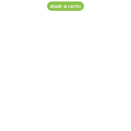
0
de
añadir al carrito
5