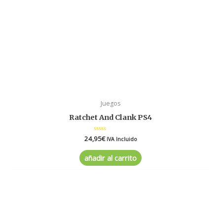
Juegos
Ratchet And Clank PS4
24,95
Valorado
€
IVA Incluido
en
0
de
añadir al carrito
5