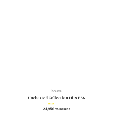
Juegos
Uncharted Collection Hits PS4
24,95
Valorado
€
IVA Incluido
en