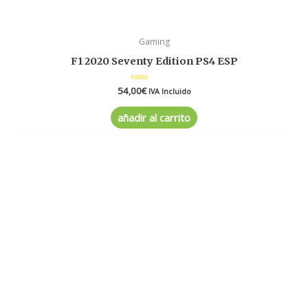
Gaming
F1 2020 Seventy Edition PS4 ESP
54,00
Valorado
€
IVA Incluido
en
0
de
añadir al carrito
5