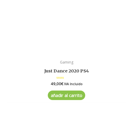
Gaming
Just Dance 2020 PS4
49,00
Valorado
€
IVA Incluido
en
0
de
añadir al carrito
5