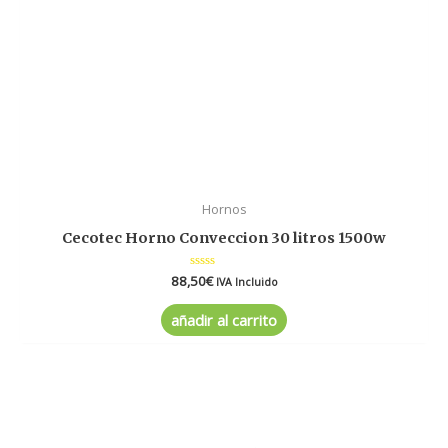
Hornos
Cecotec Horno Conveccion 30 litros 1500w
88,50
Valorado
€
IVA Incluido
en
0
de
añadir al carrito
5