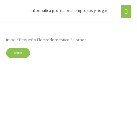
Ir
Buscar
men
Informática profesional empresas y hogar
al
por:
prin
contenido
Inicio
/
Pequeño Electrodoméstico
/ Hornos
filtro