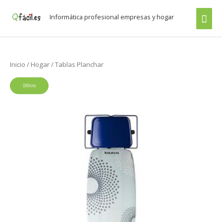
Ir
Buscar
men
Informática profesional empresas y hogar
al
por:
prin
contenido
Inicio
/
Hogar
/ Tablas Planchar
filtro