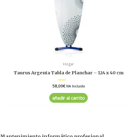
Hogar
Taurus Argenta Tabla de Planchar – 124 x 40 cm
58,00
Valorado
€
IVA Incluido
en
0
de
añadir al carrito
5
Mantenimiento informático profesional.